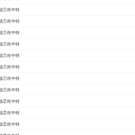
实战①肖中特
实战①肖中特
实战①肖中特
实战①肖中特
实战①肖中特
实战①肖中特
实战①肖中特
实战①肖中特
实战②肖中特
实战②肖中特
实战②肖中特