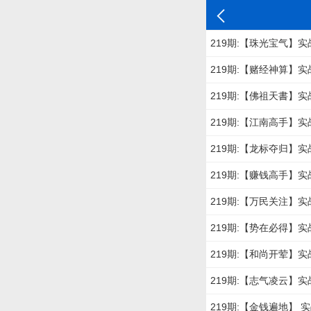
219期:【珠光宝气】
219期:【赌经神算】
219期:【佛祖天書】
219期:【江南高手】
219期:【龙标夺归】
219期:【赚钱高手】
219期:【万民关注】
219期:【势在必得】
219期:【和尚开荤】
219期:【志气凌云】
219期:【金钱遍地】 