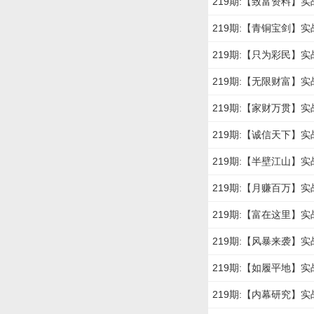
219期:【致富资料】
219期:【青铜宝剑】
219期:【只为彩民】
219期:【无限财富】
219期:【家财万贯】
219期:【诚信天下】
219期:【半壁江山】
219期:【月赚百万】
219期:【富在这里】
219期:【风暴来袭】
219期:【如履平地】
219期:【内幕研究】