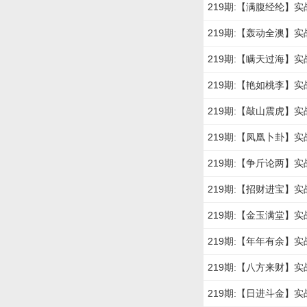
219期:【满腹经纶】
219期:【轰动全澳】
219期:【瞒天过海】
219期:【艳如桃李】
219期:【敲山震虎】
219期:【凤凰卜卦】
219期:【争斤论两】
219期:【招财进宝】
219期:【金玉满堂】
219期:【年年有余】
219期:【八方来财】
219期:【日进斗金】