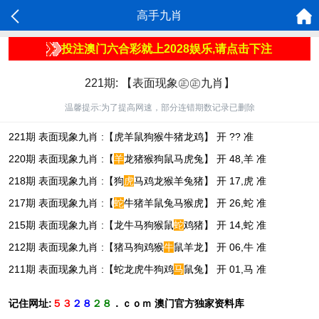
高手九肖
投注澳门六合彩就上2028娱乐,请点击下注
221期: 【表面现象㊣㊣九肖】
温馨提示:为了提高网速，部分连错期数记录已删除
221期 表面现象九肖 :【虎羊鼠狗猴牛猪龙鸡】 开 ?? 准
220期 表面现象九肖 :【
羊
龙猪猴狗鼠马虎兔】 开 48,羊 准
218期 表面现象九肖 :【狗
虎
马鸡龙猴羊兔猪】 开 17,虎 准
217期 表面现象九肖 :【
蛇
牛猪羊鼠兔马猴虎】 开 26,蛇 准
215期 表面现象九肖 :【龙牛马狗猴鼠
蛇
鸡猪】 开 14,蛇 准
212期 表面现象九肖 :【猪马狗鸡猴
牛
鼠羊龙】 开 06,牛 准
211期 表面现象九肖 :【蛇龙虎牛狗鸡
马
鼠兔】 开 01,马 准
记住网址:
５３
２８
２８
．ｃｏｍ 澳门官方独家资料库