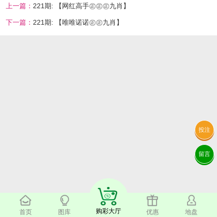
上一篇：
221期: 【网红高手㊣㊣㊣九肖】
下一篇：
221期: 【唯唯诺诺㊣㊣九肖】
投注
留言
购彩大厅
首页
图库
优惠
地盘