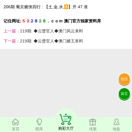
206期 葡京赌侠四行 : 【土,金,水,
木
】开 47 准
记住网址:
５３
２８
２８
．ｃｏｍ 澳门官方独家资料库
上一篇：
219期: ◆云楚官人◆澳门风云来料
下一篇：
219期: ◆云楚官人◆澳门赌王來料
投注
留言
购彩大厅
首页
图库
优惠
地盘