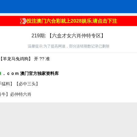
投注澳门六合彩就上2028娱乐,请点击下注
219期: 【六盒才女六肖仲特专区】
温馨提示:为了提高网速，部分连错期数记录已删除
:【羊龙马兔鸡狗】 开 ?? 准
８
．ｃｏｍ 澳门官方独家资料库
【高手猛料】【必中三头】
六肖牛】必仲特六肖