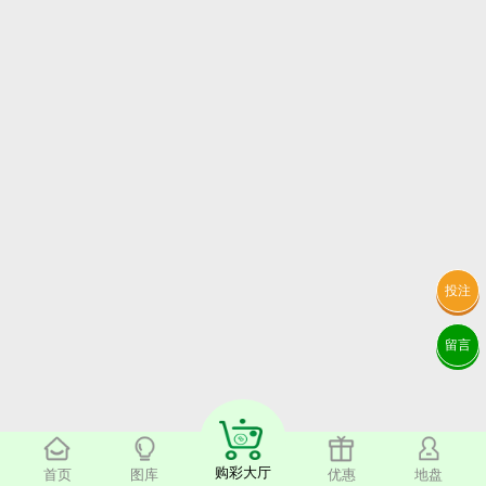
投注
留言
购彩大厅
首页
图库
优惠
地盘