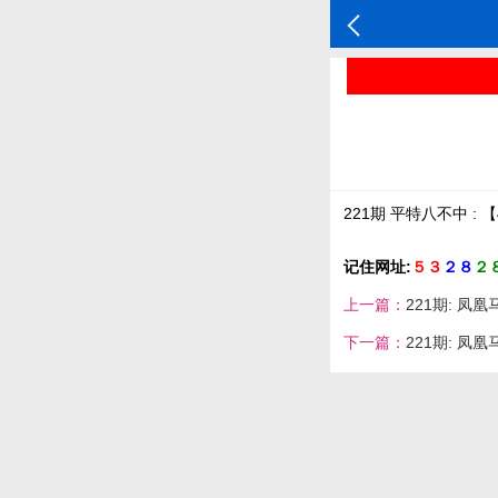
221期 平特八不中 : 【41,
记住网址:
５３
２８
２
上一篇：
221期: 
下一篇：
221期: 