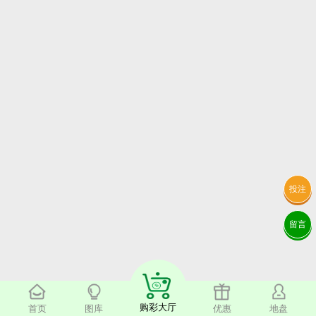
投注
留言
购彩大厅
首页
图库
优惠
地盘