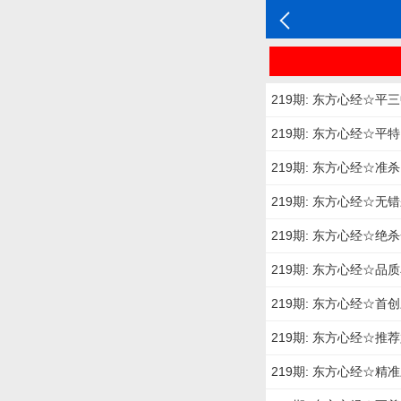
219期: 东方心经☆平
219期: 东方心经☆平
219期: 东方心经☆准
219期: 东方心经☆无
219期: 东方心经☆绝
219期: 东方心经☆品
219期: 东方心经☆首
219期: 东方心经☆推
219期: 东方心经☆精