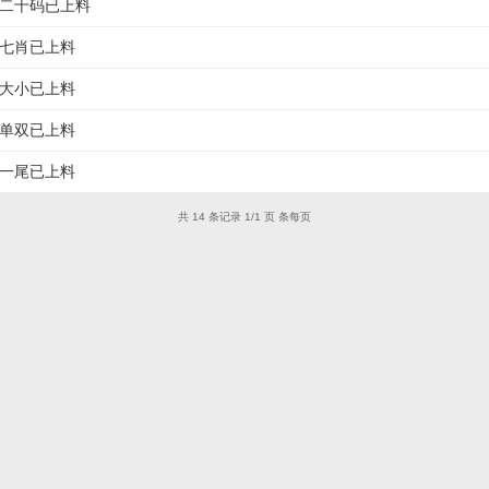
尊二十码已上料
员七肖已上料
双大小已上料
数单双已上料
特一尾已上料
共 14 条记录 1/1 页 条每页