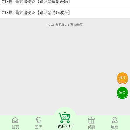
219期: 葡京赌侠☆【赌经㊣最新杀码】
219期: 葡京赌侠☆【赌经㊣特码波路】
共 11 条记录 1/1 页 条每页
投注
留言
购彩大厅
首页
图库
优惠
地盘