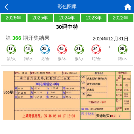
彩色图库
2026年
2025年
2024年
2023年
2022年
30码中特
第
366
期开奖结果
2024年12月31日
+
17
43
25
45
21
24
06
鼠/火
狗/水
龙/金
猴/木
猴/水
蛇/金
猪/木