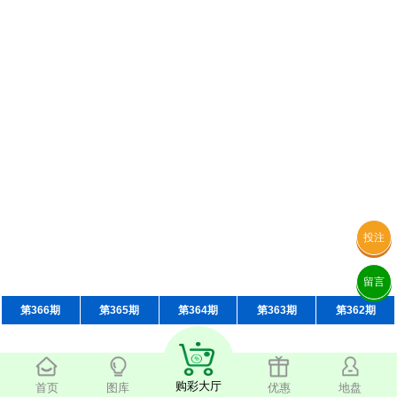
投注
留言
第366期
第365期
第364期
第363期
第362期
购彩大厅
首页
图库
优惠
地盘