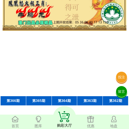
投注
留言
第366期
第365期
第364期
第363期
第362期
购彩大厅
首页
图库
优惠
地盘