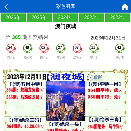
彩色图库
2026年
2025年
2024年
2023年
2022年
澳门夜城
第
365
期开奖结果
2023年12月31日
+
24
49
02
27
07
33
43
龙/金
兔/水
虎/金
牛/水
鸡/火
羊/土
鸡/木